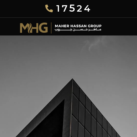
5
17
24